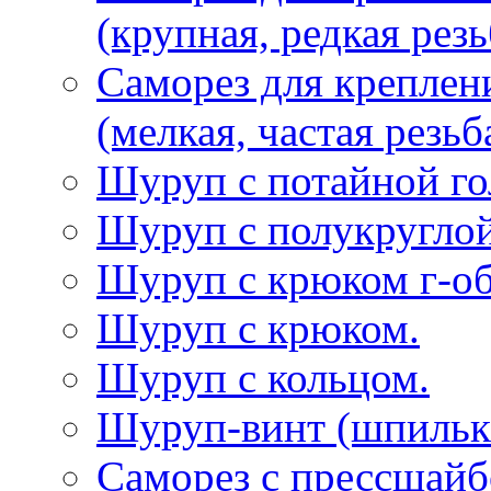
(крупная, редкая резь
Саморез для креплен
(мелкая, частая резьб
Шуруп с потайной го
Шуруп с полукруглой
Шуруп с крюком г-о
Шуруп с крюком.
Шуруп с кольцом.
Шуруп-винт (шпилька
Саморез с прессшай